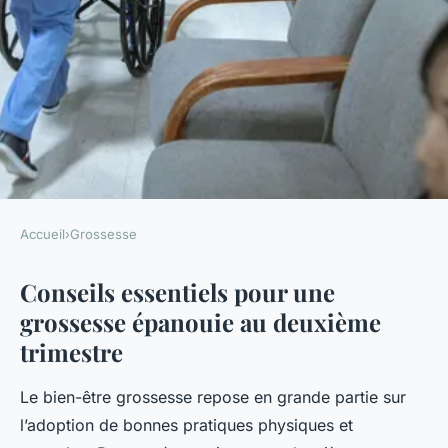
Accueil
›
Grossesse
GROSSESSE
Conseils essentiels pour une
Les secrets d'une grossesse
grossesse épanouie au deuxième
épanouie au deuxième
trimestre
trimestre
Le bien-être grossesse repose en grande partie sur
Amélie
•
26 septembre 2025
•
7 min de lecture
l’adoption de bonnes pratiques physiques et