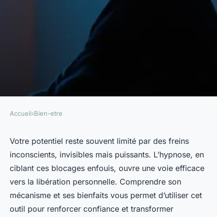
Accueil
›
Bien-etre
BIEN-ETRE
Débloquez votre potentiel
Votre potentiel reste souvent limité par des freins
inconscients, invisibles mais puissants. L’hypnose, en
avec l'hypnose des freins
ciblant ces blocages enfouis, ouvre une voie efficace
inconscients
vers la libération personnelle. Comprendre son
mécanisme et ses bienfaits vous permet d’utiliser cet
Léa
•
27 janvier 2026
•
6 min de lecture
outil pour renforcer confiance et transformer